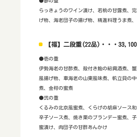
●参の重
らっきょうのワイン漬け、若桃の甘露煮、完
げ物、海老団子の揚げ物、精進料理うま煮、
【福】二段重(22品)・・・33,10
●壱の重
伊勢海老の甘酢煮、殻付き鮑の紹興酒煮、蟹
風揚げ物、車海老の山東風味煮、帆立貝の中
煮、金柑の蜜煮
●弐の重
くるみの北京風蜜煮、くらげの胡麻ソース和
辛子ソース煮、焼き栗のブランデー蜜煮、子
蜜漬け、肉団子の甘酢あんかけ