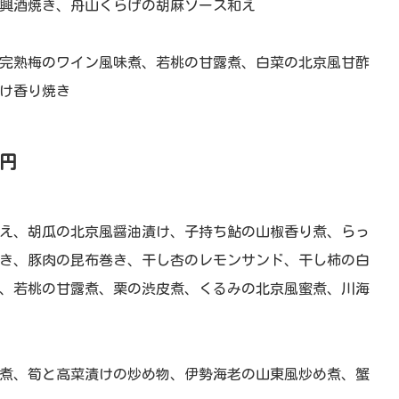
興酒焼き、舟山くらげの胡麻ソース和え
完熟梅のワイン風味煮、若桃の甘露煮、白菜の北京風甘酢
け香り焼き
0円
え、胡瓜の北京風醤油漬け、子持ち鮎の山椒香り煮、らっ
き、豚肉の昆布巻き、干し杏のレモンサンド、干し柿の白
、若桃の甘露煮、栗の渋皮煮、くるみの北京風蜜煮、川海
煮、筍と高菜漬けの炒め物、伊勢海老の山東風炒め煮、蟹