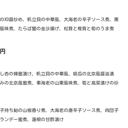
のXO醤炒め、帆立貝の中華風、大海老の辛子ソース煮、黒
風味煮、たらば蟹の金沙揚げ、松茸と椎茸と筍のうま煮
0円
し杏の蜂蜜漬け、帆立貝の中華風、胡瓜の北京風醤油漬
みの北京風蜜煮、車海老の山東風味煮、筍と高菜漬けの炒
、子持ち鮎の山椒香り煮、大海老の唐辛子ソース煮、肉団子
ランデー蜜煮、蓮根の甘酢漬け