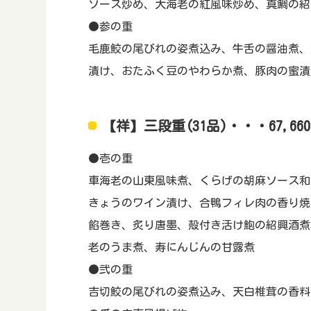
ソース炒め、大海老の紅風味炒め、真鯛の紹
●参の重
毛鹿鮫の尾びれの姿煮込み、牛舌の醤油煮、
漬け、おたふく豆のやわらか煮、豚肉の蜜漬
【祥】三段重(31品)・・・67,66
●壱の重
車海老の山東風味煮、くらげの胡麻ソース和
きょうのワイン漬け、合鴨フィレ肉の香り焼
餡巻き、炙り唐墨、殻付き活け鮑の紹興酒煮
老のうま煮、寿にんじんの甘露煮
●弐の重
吉切鮫の尾びれの姿煮込み、天白椎茸の香料