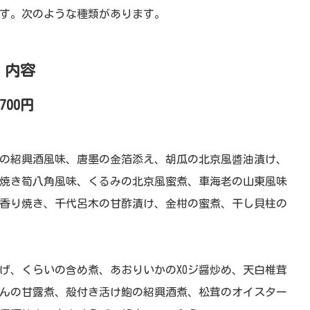
す。次のような種類があります。
・内容
700円
の紹興酒風味、唐墨の金箔添え、胡瓜の北京風醬油漬け、
焼き筍八角風味、くるみの北京風蜜煮、車海老の山東風味
香り焼き、千代呂木の甘酢漬け、金柑の蜜煮、干し貝柱の
げ、くらいの含め煮、あおりいかのXOジ醤炒め、天白椎茸
んの甘露煮、殻付き活け鮑の紹興酒煮、松茸のオイスター