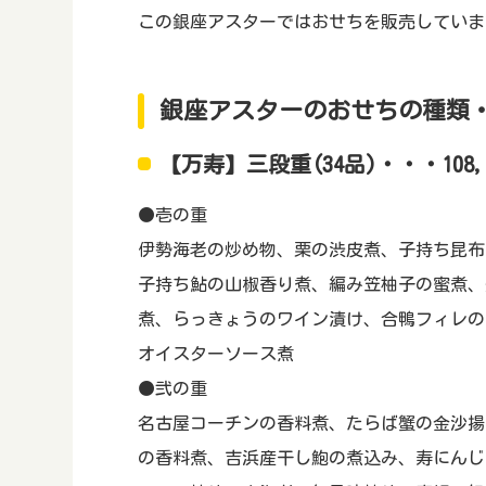
この銀座アスターではおせちを販売していま
銀座アスターのおせちの種類
【万寿】三段重(34品)・・・108,
●壱の重
伊勢海老の炒め物、栗の渋皮煮、子持ち昆布
子持ち鮎の山椒香り煮、編み笠柚子の蜜煮、
煮、らっきょうのワイン漬け、合鴨フィレの
オイスターソース煮
●弐の重
名古屋コーチンの香料煮、たらば蟹の金沙揚
の香料煮、吉浜産干し鮑の煮込み、寿にんじ