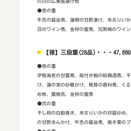
の爪の広東風揚げ物
●壱の重
牛舌の醤油煮、蓮根の甘酢漬け、あおりいか
豆のワイン煮、金柑の蜜煮、完熟梅のワイン
【禄】三段重(28品)・・・47,68
●壱の重
伊勢海老の甘露煮、殻付き鮑の紹興酒煮、干
け、蓮の実の砂糖がけ、椎茸の香料煮、くる
め物、蟹焼売、金柑の蜜煮
●弐の重
干し柿の白餡巻き、あおりいかのXO醤炒め
の甘酢あんかけ、牛舌の醤油煮、焼き栗のブ