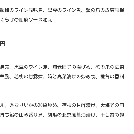
熟梅のワイン風味煮、黒豆のワイン煮、蟹の爪の広東風揚
くらげの胡麻ソース和え
0円
焼売、黒豆のワイン煮、海老団子の揚げ物、蟹の爪の広東
華風、若桃の甘露煮、筍と高菜漬けの炒め物、椎茸の香料
え、あおりいかのXO醤炒め、蓮根の甘酢漬け、大海老の唐
持ち鮎の山椒香り煮、胡瓜の北京風醤油漬け、干し杏の蜂