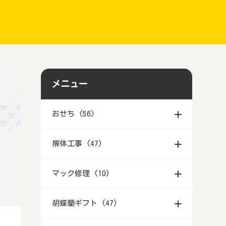
メニュー
おせち (56)
北海道札幌市等のおせち料理-2025
解体工事 (47)
のおすすめは？
青森県のおせち料理－2025年のお
北海道札幌市等で空き家を解体する
マック修理 (10)
すすめは？
のに補助金・助成金は？倉庫やブロ
ック塀を処分！
岩手県盛岡市等のおせち料理－
北海道札幌市等でマック修理‐アッ
胡蝶蘭ギフト (47)
2025年のおすすめは？
青森県で空き家を解体するのに補助
プルのパソコンを安く直してくれる
金・助成金は？倉庫やブロック塀を
業者
宮城県仙台市等のおせち料理－
北海道札幌市等で胡蝶蘭のギフトを